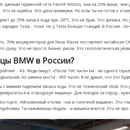
 данным сервисной сети Favorit Motors, она на 25% выше, чем у
 Это не ошибка. Это цена премиума. Но если ты не готов к этом
еряет до 35% запаса хода при -20°C. Это не брак. Это физика. Н
зарядки. Tesla - тоже. Но у Tesla больше станций. В России - по
ть. 70% аккумуляторов для Neue Klasse поставляет китайская CA
о сразу. Это не просто бизнес-риски. Это геополитическая уязв
ьцы BMW в России?
 рейтинг - 4.6. Люди пишут: «После 100 тысяч км - ни одного серье
деальная, но замена моста - 450 тысяч. Я не думал, что это буде
ы с зимним падением запаса хода. Это не технический сбой. Это 
ревратиться в «городскую машину». Для поездок за город - нуже
восторге: «Мгновенный отклик - как в гоночной машине». Это г
турбоямы. Ты нажимаешь педаль - и машина мчится. Это не про 