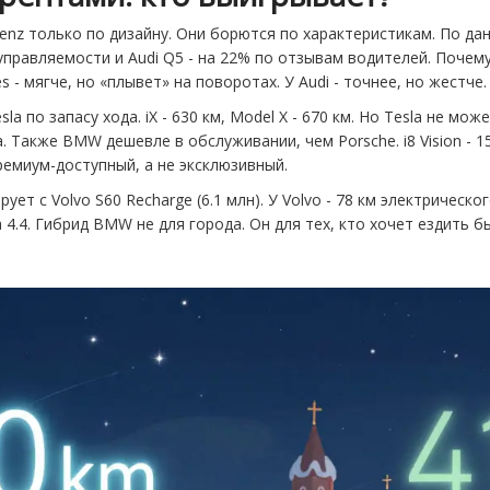
enz только по дизайну. Они борются по характеристикам. По дан
управляемости и Audi Q5 - на 22% по отзывам водителей. Поче
- мягче, но «плывет» на поворотах. У Audi - точнее, но жестче.
 по запасу хода. iX - 630 км, Model X - 670 км. Но Tesla не мож
. Также BMW дешевле в обслуживании, чем Porsche. i8 Vision - 15
емиум-доступный, а не эксклюзивный.
рует с Volvo S60 Recharge (6.1 млн). У Volvo - 78 км электрическ
за 4.4. Гибрид BMW не для города. Он для тех, кто хочет ездить 