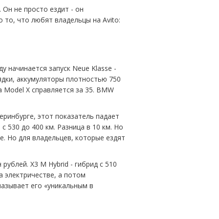
. Он не просто ездит - он
 то, что любят владельцы на Avito:
у начинается запуск Neue Klasse -
ядки, аккумуляторы плотностью 750
sla Model X справляется за 35. BMW
атеринбурге, этот показатель падает
с 530 до 400 км. Разница в 10 км. Но
е. Но для владельцев, которые ездят
 рублей. X3 M Hybrid - гибрид с 510
на электричестве, а потом
называет его «уникальным в