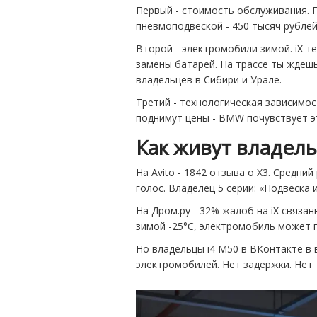
Первый - стоимость обслуживания. По
пневмоподвеской - 450 тысяч рублей.
Второй - электромобили зимой. iX т
замены батарей. На трассе ты ждешь 
владельцев в Сибири и Урале.
Третий - технологическая зависимос
поднимут цены - BMW почувствует эт
Как живут владел
На Avito - 1842 отзыва о X3. Средний
голос. Владелец 5 серии: «Подвеска и
На Дром.ру - 32% жалоб на iX связан
зимой -25°C, электромобиль может п
Но владельцы i4 M50 в ВКонтакте в 
электромобилей. Нет задержки. Нет 