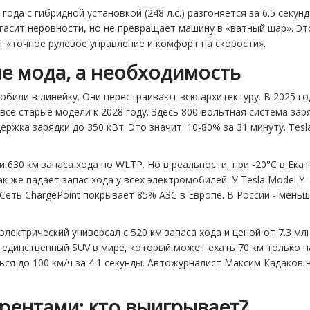
года с гибридной установкой (248 л.с.) разгоняется за 6.5 секунд
гасит неровности, но не превращает машину в «ватный шар». Это
ят «точное рулевое управление и комфорт на скорости».
не мода, а необходимость
или в линейку. Они перестраивают всю архитектуру. В 2025 год
се старые модели к 2028 году. Здесь 800-вольтная система зар
ддержка зарядки до 350 кВт. Это значит: 10-80% за 31 минуту. Te
и и 630 км запаса хода по WLTP. Но в реальности, при -20°C в Ек
 же падает запас хода у всех электромобилей. У Tesla Model Y - 
Сеть ChargePoint покрывает 85% АЗС в Европе. В России - меньш
 электрический универсал с 520 км запаса хода и ценой от 7.3 млн
то единственный SUV в мире, который может ехать 70 км только 
ься до 100 км/ч за 4.1 секунды. Автожурналист Максим Кадаков 
рентами: кто выигрывает?