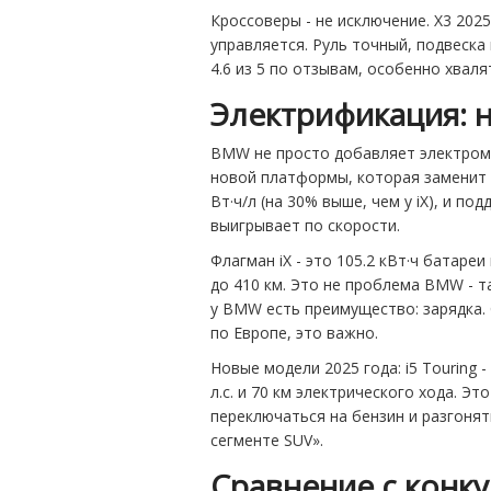
Кроссоверы - не исключение. X3 2025 
управляется. Руль точный, подвеска 
4.6 из 5 по отзывам, особенно хвал
Электрификация: 
BMW не просто добавляет электромоб
новой платформы, которая заменит в
Вт·ч/л (на 30% выше, чем у iX), и по
выигрывает по скорости.
Флагман iX - это 105.2 кВт·ч батаре
до 410 км. Это не проблема BMW - так
у BMW есть преимущество: зарядка. 
по Европе, это важно.
Новые модели 2025 года: i5 Touring -
л.с. и 70 км электрического хода. Э
переключаться на бензин и разгонят
сегменте SUV».
Сравнение с конку