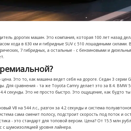
итель дорогих машин. Это компания, которая 100 лет назад де
асом хода в 630 км и гибридные SUV с 510 лошадиными силами. 
трических, 7 гибридных, а остальные - с бензиновыми и дизельн
т.
премиальной?
цена. Это то, как машина ведет себя на дороге. Седан 3 серии
нды. Для сравнения - та же Toyota Camry делает это за 8.4. BMW 
а 4.4 секунды. Это не просто быстро. Это ощущение, как будто т
ровый V8 на 544 л.с., разгон за 4.2 секунды и система полуавтоно
истема сама сменит полосу, подстроит скорость под поток и ос
тика - это стандарт для топовой версии. Цена? От 15.5 млн рубл
с с шумоизоляцией уровня лайнера.