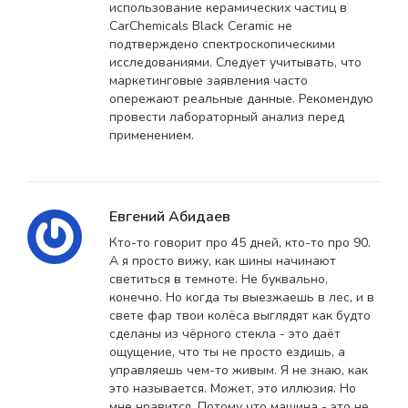
использование керамических частиц в
CarChemicals Black Ceramic не
подтверждено спектроскопическими
исследованиями. Следует учитывать, что
маркетинговые заявления часто
опережают реальные данные. Рекомендую
провести лабораторный анализ перед
применением.
Евгений Абидаев
Кто-то говорит про 45 дней, кто-то про 90.
А я просто вижу, как шины начинают
светиться в темноте. Не буквально,
конечно. Но когда ты выезжаешь в лес, и в
свете фар твои колёса выглядят как будто
сделаны из чёрного стекла - это даёт
ощущение, что ты не просто ездишь, а
управляешь чем-то живым. Я не знаю, как
это называется. Может, это иллюзия. Но
мне нравится. Потому что машина - это не