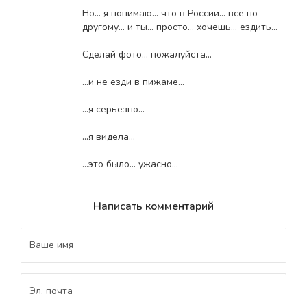
Но... я понимаю... что в России... всё по-
другому... и ты... просто... хочешь... ездить...
Сделай фото... пожалуйста...
...и не езди в пижаме...
...я серьезно...
...я видела...
...это было... ужасно...
Написать комментарий