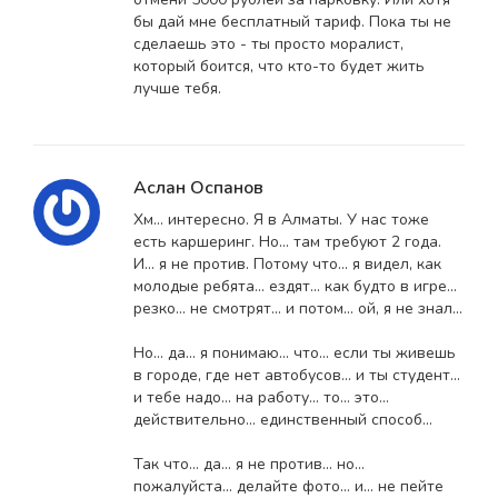
бы дай мне бесплатный тариф. Пока ты не
сделаешь это - ты просто моралист,
который боится, что кто-то будет жить
лучше тебя.
Аслан Оспанов
Хм... интересно. Я в Алматы. У нас тоже
есть каршеринг. Но... там требуют 2 года.
И... я не против. Потому что... я видел, как
молодые ребята... ездят... как будто в игре...
резко... не смотрят... и потом... ой, я не знал...
Но... да... я понимаю... что... если ты живешь
в городе, где нет автобусов... и ты студент...
и тебе надо... на работу... то... это...
действительно... единственный способ...
Так что... да... я не против... но...
пожалуйста... делайте фото... и... не пейте