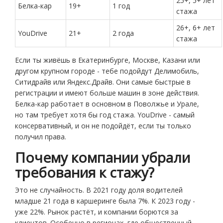
25+, 5+ лет
Белка-кар
19+
1 год
стажа
26+, 6+ лет
YouDrive
21+
2 года
стажа
Если ты живёшь в Екатеринбурге, Москве, Казани или
другом крупном городе - тебе подойдут Делимобиль,
Ситидрайв или Яндекс.Драйв. Они самые быстрые в
регистрации и имеют больше машин в зоне действия.
Белка-кар работает в основном в Поволжье и Урале,
но там требует хотя бы год стажа. YouDrive - самый
консервативный, и он не подойдёт, если ты только
получил права.
Почему компании убрали
требования к стажу?
Это не случайность. В 2021 году доля водителей
младше 21 года в каршеринге была 7%. К 2023 году -
уже 22%. Рынок растёт, и компании борются за
клиентов. Особенно в регионах, где общественный