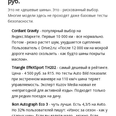
руб.
Это не «дешевые шины». Это - рискованный выбор.
Многие модели здесь не проходят даже базовые тесты
безопасности.
Cordiant Gravity
- популярный выбор на
Яндекс.Маркете. Первые 10 000 км - все нормально.
Потом - резко растет шум, ухудшается сцепление.
Пользователь с Drive2.ru: «После 12 000 км на мокрой
дороге начало скользить - как будто шины покрыты
маслом».
Triangle EffeXSport TH202
- самый дешевый в рейтинге.
Цена - 4 500 руб. за R15. Но тесты Auto Bild показали:
при экстренном маневре на 110 км/ч шина теряет
управляемость. Эксперт Kuzov Media назвал ее
«непригодной для активной езды». Подходит только
для редких поездок на дачу.
Ikon Autograph Eco 3
- чуть лучше. Есть 4,3/5 на Avito.
Но 32% пользователей пишут: «Износ за сезон - как у
старых шин». Если вы ездите мало - можно. Если