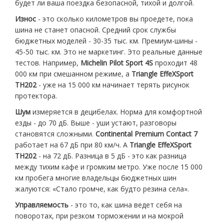
будет ли ваша поездка безопасной, тихой и долгой.
Износ
- это сколько километров вы проедете, пока
шина не станет опасной. Средний срок службы
бюджетных моделей - 30-35 тыс. км. Премиум-шины -
45-50 тыс. км. Это не маркетинг. Это реальные данные
тестов. Например,
Michelin Pilot Sport 4S
проходит 48
000 км при смешанном режиме, а
Triangle EffeXSport
TH202
- уже на 15 000 км начинает терять рисунок
протектора.
Шум
измеряется в децибелах. Норма для комфортной
езды - до 70 дБ. Выше - уши устают, разговоры
становятся сложными.
Continental Premium Contact 7
работает на 67 дБ при 80 км/ч. А
Triangle EffeXSport
TH202
- на 72 дБ. Разница в 5 дБ - это как разница
между тихим кафе и громким метро. Уже после 15 000
км пробега многие владельцы бюджетных шин
жалуются: «Стало громче, как будто резина села».
Управляемость
- это то, как шина ведет себя на
поворотах, при резком торможении и на мокрой