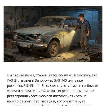
Вы стоите перед старым автомобилем. Возможно, это
ГАЗ-21
, пыльный
Запорожец ЗАЗ-965
или даже
роскошный
ЗИЛ-111
. В голове крутятся мечты о блеске
хрома и аромате новой кожи. Но реальность такова:
реставрация классического автомобиля
- это не
просто ремонт. Это марафон, который требует