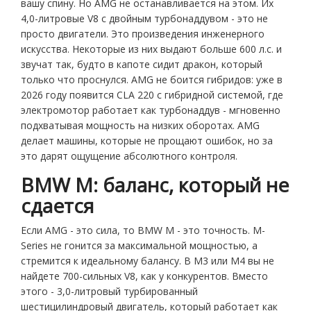
вашу спину. Но AMG не останавливается на этом. Их
4,0-литровые V8 с двойным турбонаддувом - это не
просто двигатели. Это произведения инженерного
искусства. Некоторые из них выдают больше 600 л.с. и
звучат так, будто в капоте сидит дракон, который
только что проснулся. AMG не боится гибридов: уже в
2026 году появится CLA 220 с гибридной системой, где
электромотор работает как турбонаддув - мгновенно
подхватывая мощность на низких оборотах. AMG
делает машины, которые не прощают ошибок, но за
это дарят ощущение абсолютного контроля.
BMW M: баланс, который не
сдается
Если AMG - это сила, то BMW M - это точность. M-
Series не гонится за максимальной мощностью, а
стремится к идеальному балансу. В M3 или M4 вы не
найдете 700-сильных V8, как у конкурентов. Вместо
этого - 3,0-литровый турбированный
шестицилиндровый двигатель, который работает как