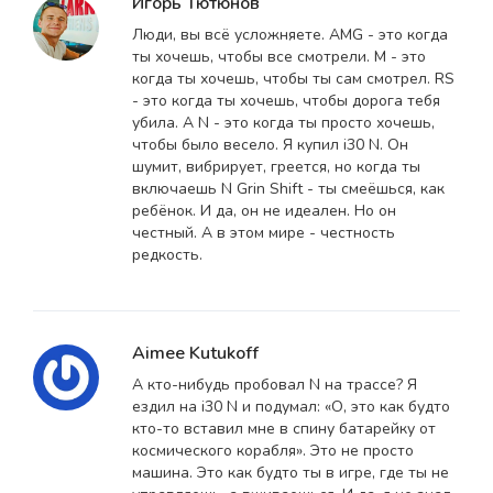
Игорь Тютюнов
Люди, вы всё усложняете. AMG - это когда
ты хочешь, чтобы все смотрели. M - это
когда ты хочешь, чтобы ты сам смотрел. RS
- это когда ты хочешь, чтобы дорога тебя
убила. А N - это когда ты просто хочешь,
чтобы было весело. Я купил i30 N. Он
шумит, вибрирует, греется, но когда ты
включаешь N Grin Shift - ты смеёшься, как
ребёнок. И да, он не идеален. Но он
честный. А в этом мире - честность
редкость.
Aimee Kutukoff
А кто-нибудь пробовал N на трассе? Я
ездил на i30 N и подумал: «О, это как будто
кто-то вставил мне в спину батарейку от
космического корабля». Это не просто
машина. Это как будто ты в игре, где ты не