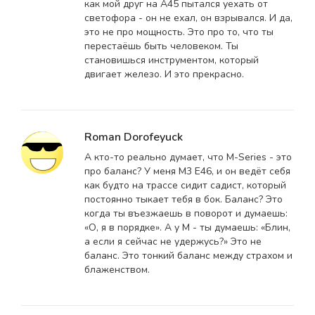
как мой друг на A45 пытался уехать от
светофора - он не ехал, он взрывался. И да,
это не про мощность. Это про то, что ты
перестаёшь быть человеком. Ты
становишься инструментом, который
двигает железо. И это прекрасно.
Roman Dorofeyuck
А кто-то реально думает, что M-Series - это
про баланс? У меня M3 E46, и он ведёт себя
как будто на трассе сидит садист, который
постоянно тыкает тебя в бок. Баланс? Это
когда ты въезжаешь в поворот и думаешь:
«О, я в порядке». А у M - ты думаешь: «Блин,
а если я сейчас не удержусь?» Это не
баланс. Это тонкий баланс между страхом и
блаженством.