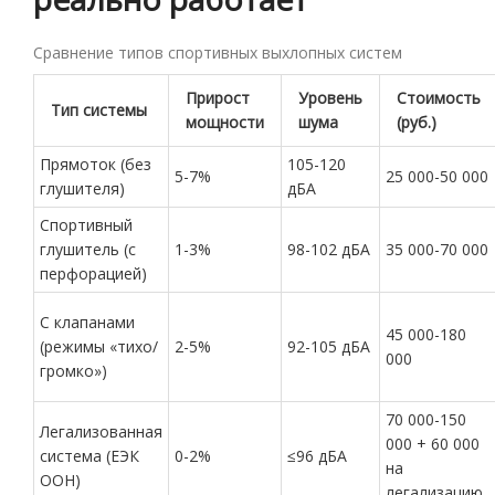
Сравнение типов спортивных выхлопных систем
Прирост
Уровень
Стоимость
Тип системы
мощности
шума
(руб.)
Прямоток (без
105-120
5-7%
25 000-50 000
глушителя)
дБА
Спортивный
глушитель (с
1-3%
98-102 дБА
35 000-70 000
перфорацией)
С клапанами
45 000-180
(режимы «тихо/
2-5%
92-105 дБА
000
громко»)
70 000-150
Легализованная
000 + 60 000
система (ЕЭК
0-2%
≤96 дБА
на
ООН)
легализацию