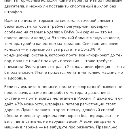
менять тормозные колодки, как не переплатить за промывку
двигателя, и можно ли поставить спортивный выхлоп без
штрафов.
Важно понимать:
тормозная система
,
ключевой элемент
безопасности, который требует регулярной проверки,
особенно на старых моделях
у BMW 3-й серии — это не
просто диски и колодки. Это точный баланс между износом,
температурой и качеством материалов. Слишком дешёвые
колодки — и тормозной путь растёт на 15-20%. А
кондиционер
,
система, которую почти все игнорируют до тех
пор, пока не начнёт пахнуть плесенью
— тоже требует
внимания. Фильтр меняют раз в 2 года, а дезинфекция — хотя
бы раз в сезон. Иначе придётся лечить не только машину, но
и здоровье.
Если вы думаете о тюнинге, помните:
спортивный выхлоп
,
не
просто звук, а изменение работы мотора и давления в
системе
— почти всегда нелегален в России. И даже если он
даёт +7% мощности, штрафы и потеря регистрации стоят
дороже. Лучше вложить в
хром-пленку
,
дешёвый способ
обновить решётку, зеркала или пороги без перекраски
— и
выглядеть стильно, не нарушая закон. А если вы храните
машину в гараже — не забудьте про разметку. Правильно