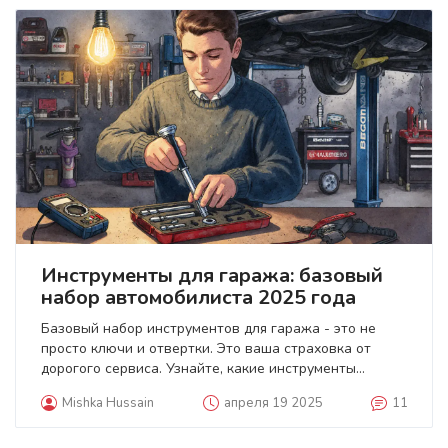
Инструменты для гаража: базовый
набор автомобилиста 2025 года
Базовый набор инструментов для гаража - это не
просто ключи и отвертки. Это ваша страховка от
дорогого сервиса. Узнайте, какие инструменты
действительно нужны, как их выбрать и как не
Mishka Hussain
апреля 19 2025
11
потратить деньги впустую.