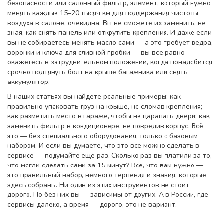
безопасности
или
салонный фильтр
,
элемент, который нужно
менять каждые 15–20 тысяч км для поддержания чистоты
воздуха в салоне
, очевидна. Вы не сможете их заменить, не
зная, как снять панель или открутить крепления. И даже если
вы не собираетесь менять масло сами — а это требует ведра,
воронки и ключа для сливной пробки — вы всё равно
окажетесь в затруднительном положении, когда понадобится
срочно подтянуть болт на крыше багажника или снять
аккумулятор.
В наших статьях вы найдёте реальные примеры: как
правильно упаковать груз на крыше, не сломав крепления;
как разметить место в гараже, чтобы не царапать двери; как
заменить фильтр в кондиционере, не повредив корпус. Всё
это — без специального оборудования, только с базовым
набором. И если вы думаете, что это всё можно сделать в
сервисе — подумайте ещё раз. Сколько раз вы платили за то,
что могли сделать сами за 15 минут? Всё, что вам нужно —
это правильный набор, немного терпения и знания, которые
здесь собраны. Ни один из этих инструментов не стоит
дорого. Но без них вы — зависимы от других. А в России, где
сервисы далеко, а время — дорого, это не вариант.