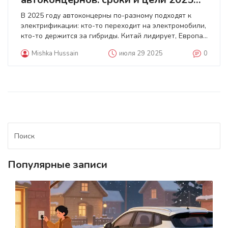
года
В 2025 году автоконцерны по-разному подходят к
электрификации: кто-то переходит на электромобили,
кто-то держится за гибриды. Китай лидирует, Европа
отстаёт. Что реально происходит на рынке - и что
Mishka Hussain
июля 29 2025
0
выбрать покупателю.
Популярные записи