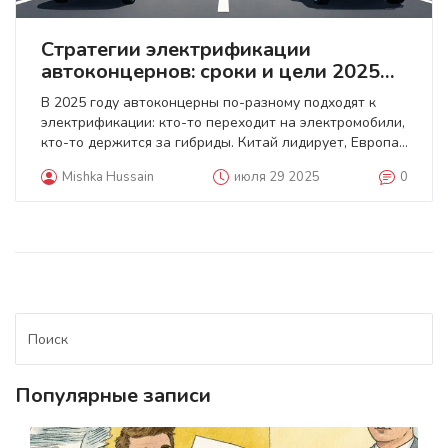
Стратегии электрификации
автоконцернов: сроки и цели 2025
года
В 2025 году автоконцерны по-разному подходят к
электрификации: кто-то переходит на электромобили,
кто-то держится за гибриды. Китай лидирует, Европа
отстаёт. Что реально происходит на рынке - и что
Mishka Hussain
июля 29 2025
0
выбрать покупателю.
Популярные записи