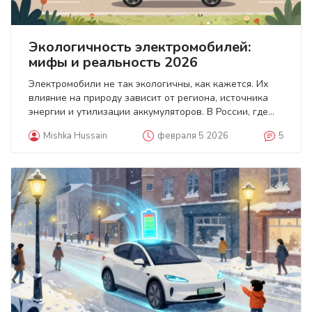
Экологичность электромобилей:
мифы и реальность 2026
Электромобили не так экологичны, как кажется. Их
влияние на природу зависит от региона, источника
энергии и утилизации аккумуляторов. В России, где
мало ВИЭ, выгода минимальна. Но в Европе с зеленой
Mishka Hussain
февраля 5 2026
5
энергией они значительно чище. Разбираем факты и
мифы.