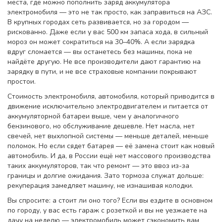
места, где можно пополнить заряд аккумулятора
электромобиля
— это не так просто, как заправиться на АЗС.
В крупных городах сеть развивается, но за городом —
рискованно. Даже если у вас 500 км запаса хода, в сильный
мороз он может сократиться на 30–40%. А если зарядка
вдруг сломается — вы останетесь без машины, пока не
найдёте другую. Не все производители дают гарантию на
зарядку в пути, и не все страховые компании покрывают
простои.
Стоимость
электромобиля
,
автомобиля, который приводится в
движение исключительно электродвигателем и питается от
аккумуляторной батареи
выше, чем у аналогичного
бензинового, но обслуживание дешевле. Нет масла, нет
свечей, нет выхлопной системы — меньше деталей, меньше
поломок. Но если сядет батарея — её замена стоит как новый
автомобиль. И да, в России ещё нет массового производства
таких аккумуляторов, так что ремонт — это ввоз из-за
границы и долгие ожидания. Зато тормоза служат дольше:
рекуперация замедляет машину, не изнашивая колодки.
Вы спросите: а стоит ли оно того? Если вы ездите в основном
по городу, у вас есть гараж с розеткой и вы не уезжаете на
дачу на неделю — электромобиль может сэкономить вам