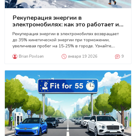
Рекуперация энергии в
электромобилях: как это работает и
когда действительно помогает
Рекуперация энергии в электромобилях возвращает
до 35% кинетической энергии при торможении,
увеличивая пробег на 15-25% в городе. Узнайте,
когда она работает лучше всего и как её правильно
Brian Povlsen
января 19 2026
9
использовать.