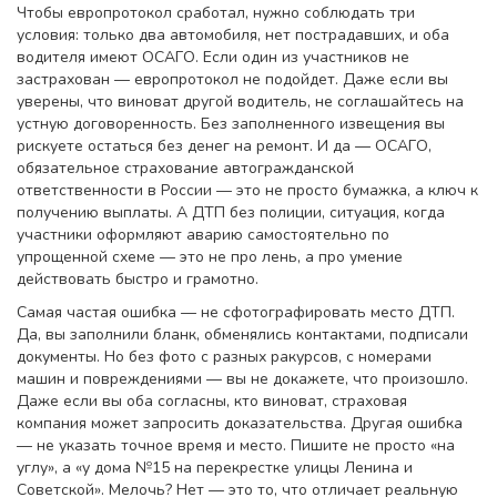
Чтобы европротокол сработал, нужно соблюдать три
условия: только два автомобиля, нет пострадавших, и оба
водителя имеют ОСАГО. Если один из участников не
застрахован — европротокол не подойдет. Даже если вы
уверены, что виноват другой водитель, не соглашайтесь на
устную договоренность. Без заполненного извещения вы
рискуете остаться без денег на ремонт. И да —
ОСАГО
,
обязательное страхование автогражданской
ответственности в России
— это не просто бумажка, а ключ к
получению выплаты. А
ДТП без полиции
,
ситуация, когда
участники оформляют аварию самостоятельно по
упрощенной схеме
— это не про лень, а про умение
действовать быстро и грамотно.
Самая частая ошибка — не сфотографировать место ДТП.
Да, вы заполнили бланк, обменялись контактами, подписали
документы. Но без фото с разных ракурсов, с номерами
машин и повреждениями — вы не докажете, что произошло.
Даже если вы оба согласны, кто виноват, страховая
компания может запросить доказательства. Другая ошибка
— не указать точное время и место. Пишите не просто «на
углу», а «у дома №15 на перекрестке улицы Ленина и
Советской». Мелочь? Нет — это то, что отличает реальную