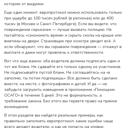
историю от выдумки.
Еще один момент: европротокол можно использовать только
при ущербе до 100 тысяч рублей (в регионах) или до 400
тысяч (в Москве и Санкт-Петербурге). Если вы видите, что
повреждения серьезнее — лучше вызвать полицию. Не
пытайтесь «сэкономить время» и скрыть сколы на крыше или
вмятины на двери. Страховщик при осмотре увидит всё. А
если обнаружит, что вы скрывали повреждения — откажут в
выплате и даже могут привлечь к ответственности.
Вот что еще важно: оба водителя должны подписать один и
тот же бланк. Не сдавайте его только одному из участников.
Не подписывайте пустой бланк. Не соглашайтесь на «я
заполню, ты потом подпишешь». Все должно быть сделано
вместе, на месте, с фотографиями и датой. И да — не
забудьте загрузить извещение в приложение «Помощник
ОСАГО» в течение 5 дней. Это не формальность, а
требование закона. Без этого вы теряете право на прямое
возмещение.
В этом разделе вы найдете реальные примеры, как
правильно заполнять европротокол, какие ошибки чаще
всего делают водители, и как не попасть на уловки