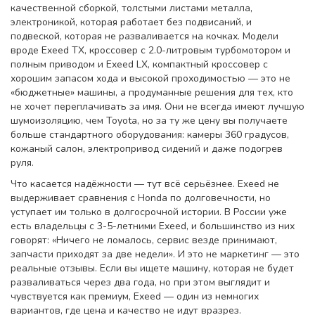
качественной сборкой, толстыми листами металла,
электроникой, которая работает без подвисаний, и
подвеской, которая не разваливается на кочках. Модели
вроде
Exeed TX
,
кроссовер с 2.0-литровым турбомотором и
полным приводом
и
Exeed LX
,
компактный кроссовер с
хорошим запасом хода и высокой проходимостью
— это не
«бюджетные» машины, а продуманные решения для тех, кто
не хочет переплачивать за имя. Они не всегда имеют лучшую
шумоизоляцию, чем Toyota, но за ту же цену вы получаете
больше стандартного оборудования: камеры 360 градусов,
кожаный салон, электропривод сидений и даже подогрев
руля.
Что касается надёжности — тут всё серьёзнее. Exeed не
выдерживает сравнения с Honda по долговечности, но
уступает им только в долгосрочной истории. В России уже
есть владельцы с 3-5-летними Exeed, и большинство из них
говорят: «Ничего не ломалось, сервис везде принимают,
запчасти приходят за две недели». И это не маркетинг — это
реальные отзывы. Если вы ищете машину, которая не будет
разваливаться через два года, но при этом выглядит и
чувствуется как премиум, Exeed — один из немногих
вариантов, где цена и качество не идут вразрез.