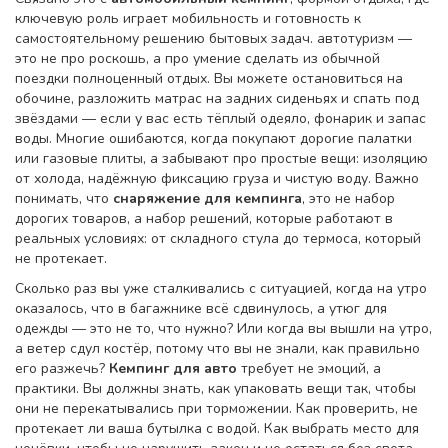
ключевую роль играет мобильность и готовность к
самостоятельному решению бытовых задач
.
автотуризм
—
это не про роскошь, а про умение сделать из обычной
поездки полноценный отдых. Вы можете остановиться на
обочине, разложить матрас на задних сиденьях и спать под
звёздами — если у вас есть тёплый одеяло, фонарик и запас
воды. Многие ошибаются, когда покупают дорогие палатки
или газовые плиты, а забывают про простые вещи: изоляцию
от холода, надёжную фиксацию груза и чистую воду. Важно
понимать, что
снаряжение для кемпинга
,
это не набор
дорогих товаров, а набор решений, которые работают в
реальных условиях
: от складного стула до термоса, который
не протекает.
Сколько раз вы уже сталкивались с ситуацией, когда на утро
оказалось, что в багажнике всё сдвинулось, а утюг для
одежды — это не то, что нужно? Или когда вы вышли на утро,
а ветер сдул костёр, потому что вы не знали, как правильно
его разжечь?
Кемпинг для авто
требует не эмоций, а
практики. Вы должны знать, как упаковать вещи так, чтобы
они не перекатывались при торможении. Как проверить, не
протекает ли ваша бутылка с водой. Как выбрать место для