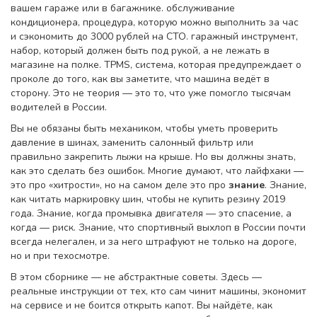
вашем гараже или в багажнике.
обслуживание
кондиционера
,
процедура, которую можно выполнить за час
и сэкономить до 3000 рублей на СТО
.
гаражный инструмент
,
набор, который должен быть под рукой, а не лежать в
магазине на полке
.
TPMS
,
система, которая предупреждает о
проколе до того, как вы заметите, что машина ведёт в
сторону
. Это не теория — это то, что уже помогло тысячам
водителей в России.
Вы не обязаны быть механиком, чтобы уметь проверить
давление в шинах, заменить салонный фильтр или
правильно закрепить лыжи на крыше. Но вы должны знать,
как это сделать без ошибок. Многие думают, что лайфхаки —
это про «хитрости», но на самом деле это про
знание
. Знание,
как читать маркировку шин, чтобы не купить резину 2019
года. Знание, когда промывка двигателя — это спасение, а
когда — риск. Знание, что спортивный выхлоп в России почти
всегда нелегален, и за него штрафуют не только на дороге,
но и при техосмотре.
В этом сборнике — не абстрактные советы. Здесь —
реальные инструкции от тех, кто сам чинит машины, экономит
на сервисе и не боится открыть капот. Вы найдёте, как