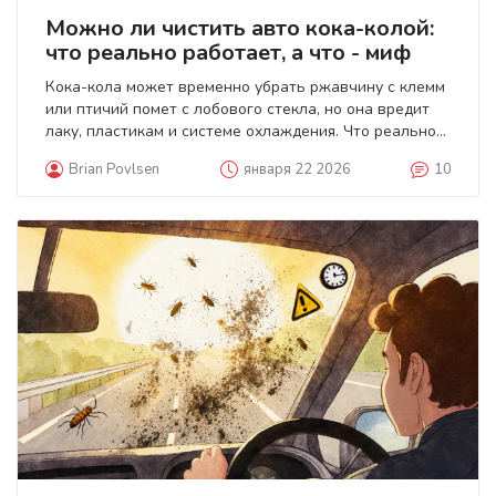
Можно ли чистить авто кока-колой:
что реально работает, а что - миф
Кока-кола может временно убрать ржавчину с клемм
или птичий помет с лобового стекла, но она вредит
лаку, пластикам и системе охлаждения. Что реально
работает, а что - миф, рассказывает подробный
Brian Povlsen
января 22 2026
10
разбор с экспертными данными.