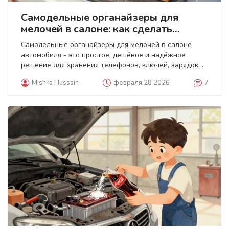
Самодельные органайзеры для
мелочей в салоне: как сделать
практичное хранение за пару часов
Самодельные органайзеры для мелочей в салоне
автомобиля - это простое, дешёвое и надёжное
решение для хранения телефонов, ключей, зарядок и
других мелочей. Узнайте, как сделать их из фанеры,
Mishka Hussain
февраля 28 2026
7
текстиля или шумоизоляции, чтобы всё было на месте,
без шума и риска потери.