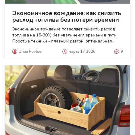
Экономичное вождение: как снизить
расход топлива без потери времени
Экономичное вождение позволяет снизить расход
топлива на 15-30% без увеличения времени в пути.
Простые техники - плавный разгон, оптимальная
скорость, правильное давление в шинах - экономят
Brian Povlsen
марта 17 2026
9
сотни рублей в месяц. Это не теория - это
проверенные практики.