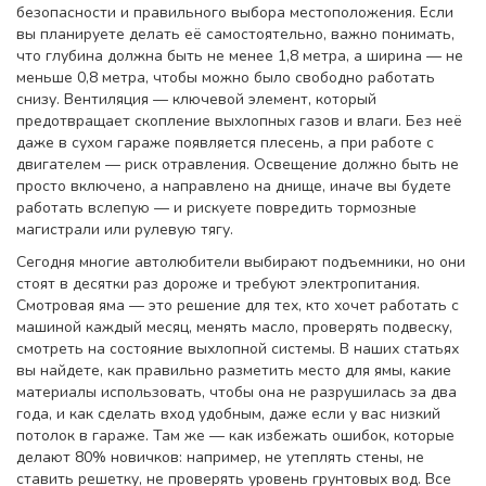
безопасности и правильного выбора местоположения
. Если
вы планируете делать её самостоятельно, важно понимать,
что глубина должна быть не менее 1,8 метра, а ширина — не
меньше 0,8 метра, чтобы можно было свободно работать
снизу.
Вентиляция
— ключевой элемент, который
предотвращает скопление выхлопных газов и влаги
. Без неё
даже в сухом гараже появляется плесень, а при работе с
двигателем — риск отравления.
Освещение
должно быть не
просто включено, а направлено на днище
, иначе вы будете
работать вслепую — и рискуете повредить тормозные
магистрали или рулевую тягу.
Сегодня многие автолюбители выбирают подъемники, но они
стоят в десятки раз дороже и требуют электропитания.
Смотровая яма — это решение для тех, кто хочет работать с
машиной каждый месяц, менять масло, проверять подвеску,
смотреть на состояние выхлопной системы. В наших статьях
вы найдете, как правильно разметить место для ямы, какие
материалы использовать, чтобы она не разрушилась за два
года, и как сделать вход удобным, даже если у вас низкий
потолок в гараже. Там же — как избежать ошибок, которые
делают 80% новичков: например, не утеплять стены, не
ставить решетку, не проверять уровень грунтовых вод. Все