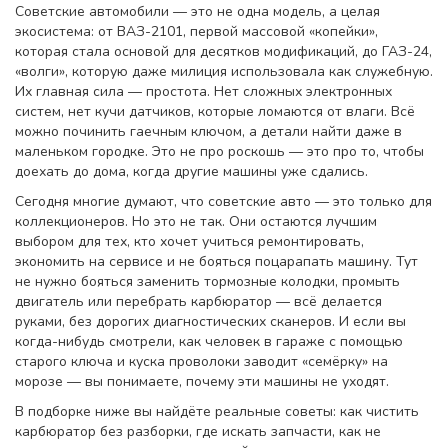
Советские автомобили — это не одна модель, а целая
экосистема: от
ВАЗ-2101
,
первой массовой «копейки»,
которая стала основой для десятков модификаций
, до
ГАЗ-24
,
«волги», которую даже милиция использовала как служебную
.
Их главная сила — простота. Нет сложных электронных
систем, нет кучи датчиков, которые ломаются от влаги. Всё
можно починить гаечным ключом, а детали найти даже в
маленьком городке. Это не про роскошь — это про то, чтобы
доехать до дома, когда другие машины уже сдались.
Сегодня многие думают, что советские авто — это только для
коллекционеров. Но это не так. Они остаются лучшим
выбором для тех, кто хочет учиться ремонтировать,
экономить на сервисе и не бояться поцарапать машину. Тут
не нужно бояться заменить тормозные колодки, промыть
двигатель или перебрать карбюратор — всё делается
руками, без дорогих диагностических сканеров. И если вы
когда-нибудь смотрели, как человек в гараже с помощью
старого ключа и куска проволоки заводит «семёрку» на
морозе — вы понимаете, почему эти машины не уходят.
В подборке ниже вы найдёте реальные советы: как чистить
карбюратор без разборки, где искать запчасти, как не