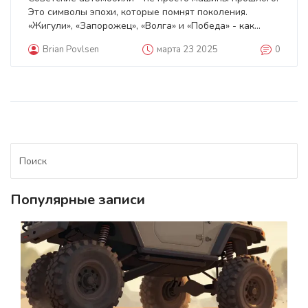
Это символы эпохи, которые помнят поколения.
«Жигули», «Запорожец», «Волга» и «Победа» - как
части семейной истории, которые до сих пор ездят,
Brian Povlsen
марта 23 2025
0
реставрируются и вдохновляют.
Популярные записи