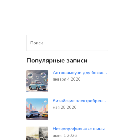
Популярные записи
Автошампунь для бесконтактной мойки: как выбрать правильный состав и не испортить лакокрасочное покрытие
января 4 2026
Китайские электробренды в 2026: разбор BYD, Zeekr, NIO и других лидеров рынка
мая 28 2026
Низкопрофильные шины: честный разбор плюсов управляемости и минусов комфорта
июня 1 2026