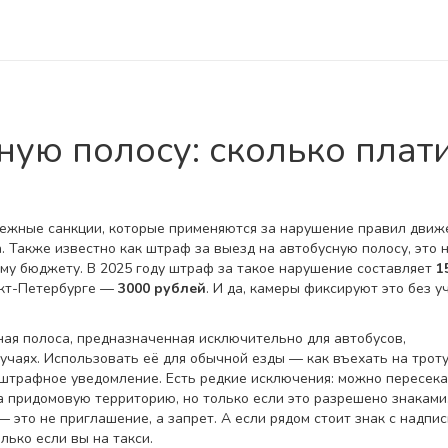
ую полосу: сколько плат
нежные санкции, которые применяются за нарушение правил движ
а
. Также известно как
штраф за выезд на автобусную полосу
, это 
му бюджету. В 2025 году штраф за такое нарушение составляет
1
нкт-Петербурге —
3000 рублей
. И да, камеры фиксируют это без у
ная полоса, предназначенная исключительно для автобусов,
лучаях
. Использовать её для обычной езды — как въехать на троту
ся штрафное уведомление
. Есть редкие исключения: можно пересек
а придомовую территорию, но только если это разрешено знаками
 это не приглашение, а запрет. А если рядом стоит знак с надпи
лько если вы на такси.