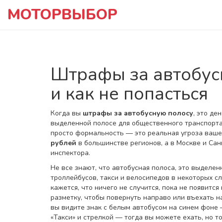
МОТОРВЫБОР
Штрафы за автобусн
и как не попасться
Когда вы
штрафы за автобусную полосу
,
это де
выделенной полосе для общественного транспорт
просто формальность — это реальная угроза ваше
рублей
в большинстве регионов, а в Москве и Са
инспектора.
Не все знают, что
автобусная полоса
,
это выделен
троллейбусов, такси и велосипедов в некоторых с
кажется, что ничего не случится, пока не появит
разметку, чтобы повернуть направо или въехать н
вы видите знак с белым автобусом на синем фоне —
«Такси» и стрелкой — тогда вы можете ехать, но то