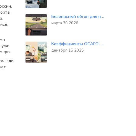
оссии,
порта
.
Безопасный обгон для начинающих водителей: правила, дистанция и тайминг
я
.
марта 30 2026
ись,
мма
Коэффициенты ОСАГО: как регион, стаж и мощность двигателя влияют на стоимость полиса в 2025 году
о уже
декабря 15 2025
амеры.
м, где
нет