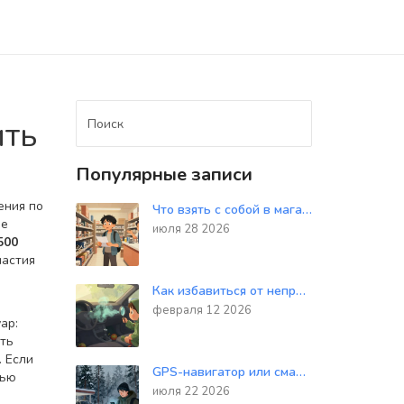
ить
Популярные записи
ения по
Что взять с собой в магазин автозапчастей: полный список данных об автомобиле
не
июля 28 2026
500
частия
Как избавиться от неприятных запахов в салоне автомобиля: проверенные методы и советы
февраля 12 2026
ар:
ать
. Если
GPS-навигатор или смартфон: что выбрать для дальних поездок в 2026 году
сью
июля 22 2026