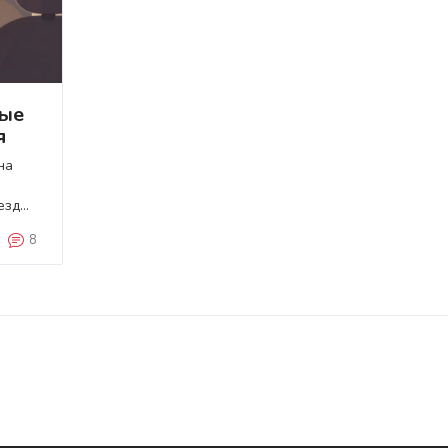
ные
я
на
езд
ть
8