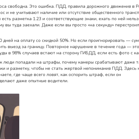
лоса свободна. Это ошибка.
ПДД
,
правила дорожного движения в Р
ос и не учитывают наличие или отсутствие общественного транс
есть разметка 1.23 и соответствующие знаки, ехать по ней нельз
у вы туда заехали. Даже если вы просто «на секунду» перестроил
20 дней на оплату со скидкой 50%. Но если проигнорировать — су
тить выезд за границу. Повторное нарушение в течение года — эт
суды в 98% случаев встают на сторону ГИБДД, если есть фото с к
ак люди попадали на штрафы, почему камеры срабатывают даже та
наки и разметку, чтобы не стать жертвой непонимания ПДД. Здесь 
наете, где чаще всего ловят, как оспорить штраф, если он
 делают даже опытные водители.