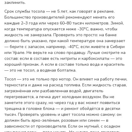
заклинить.
Срок службы тосола — не 5 лет, как говорят в рекламе.
Большинство производителей рекомендуют менять его
каждые 2–3 года или через 60–80 тысяч километров. Зимой,
когда температура опускается ниже -30°C, важно, чтобы
жидкость не замерзала. Проверить это просто: на банке
должно быть указано, при какой температуре она замерзает
— берите с запасом, например, -40°C, если живёте в Сибири
или Урале. Не верьте на слово продавцу. Лучше смотрите на
состав: если в составе есть нитриты и карбоксилаты — это
хороший признак. А если в составе только вода и краситель
— это не тосол, а водяная болталка.
Тосол — это не только про мотор. Он влияет на работу печки,
термостата и даже на расход топлива. Если жидкость старая,
загрязнённая или разбавленная водой, двигатель
перегревается, а печка дует холодным воздухом. Вы не
заметите этого сразу, но через год у вас может появиться
трещина в головке блока — и ремонт обойдётся в десятки
тысяч. Проверять уровень и цвет тосола можно самому: он
должен быть ярко-зелёным, розовым или синим — в
зависимости от производителя. Если он мутный, с осадком