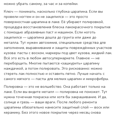
можно убрать самому, за час и за копейки.
Ключ — понимать, насколько глубока царапина. Если вы
провели ногтем и он не зацепился — это просто
поверхностная царапина в лаке. Её убирают
полировкой
,
процедура восстановления блеска лакокрасочного покрытия
с помощью абразивных паст и машинок
. Если ноготь
зацепился — царапина дошла до грунта или даже до
металла. Тут нужен
автохимия
,
специальные средства для
заполнения, выравнивания и защиты повреждённых участков
кузова
: пасты с воском, маркеры под цвет кузова, жидкий лак.
Всё это есть в любом автосупермаркете. Главное — не
переборщить. Многие пытаются «зашкурить» царапину
наждачкой, а потом полировать. Это рискованно: можно
стереть лак полностью и оставить пятно. Лучше начать с
самого мягкого — пасты для мелких царапин и микрофибры.
Полировка — это не волшебство. Она работает только на
лаке. Если вы видите металл — полировка не поможет. Тут
нужна точечная покраска или хотя бы закрашивание. И да,
солнце и грязь — ваши враги. После любого ремонта
царапины обязательно нанесите защитный слой — воск или
керамику. Без этого новое покрытие через месяц снова