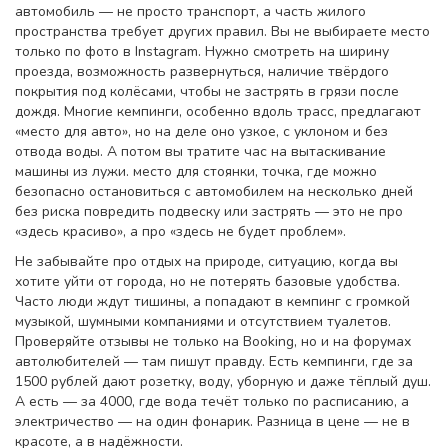
автомобиль — не просто транспорт, а часть жилого
пространства
требует других правил. Вы не выбираете место
только по фото в Instagram. Нужно смотреть на ширину
проезда, возможность развернуться, наличие твёрдого
покрытия под колёсами, чтобы не застрять в грязи после
дождя. Многие кемпинги, особенно вдоль трасс, предлагают
«место для авто», но на деле оно узкое, с уклоном и без
отвода воды. А потом вы тратите час на вытаскивание
машины из лужи.
место для стоянки
,
точка, где можно
безопасно остановиться с автомобилем на несколько дней
без риска повредить подвеску или застрять
— это не про
«здесь красиво», а про «здесь не будет проблем».
Не забывайте про
отдых на природе
,
ситуацию, когда вы
хотите уйти от города, но не потерять базовые удобства
.
Часто люди ждут тишины, а попадают в кемпинг с громкой
музыкой, шумными компаниями и отсутствием туалетов.
Проверяйте отзывы не только на Booking, но и на форумах
автолюбителей — там пишут правду. Есть кемпинги, где за
1500 рублей дают розетку, воду, уборную и даже тёплый душ.
А есть — за 4000, где вода течёт только по расписанию, а
электричество — на один фонарик. Разница в цене — не в
красоте, а в надёжности.