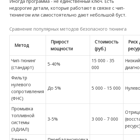
Иногда программа - не единственный ключ. Есть
недорогие детали, которые работают в связке с чип-
тюнингом или самостоятельно дают небольшой буст.
Сравнение популярных методов безопасного тюнинга
Прирост
Стоимость
Риск 
Метод
мощности
(руб.)
ресур
Чип-тюнинг
15 000 - 35
Низкий
5-40%
(стандарт)
000
диагно
Фильтр
нулевого
До 5%
5 000 - 15 000
Нулев
сопротивления
(ФНС)
Промывка
Отриц
топливной
3-5%
3 000 - 7 000
(восст
системы
ресурс
(ЭДИАЛ)
Замена
Перебалансировка