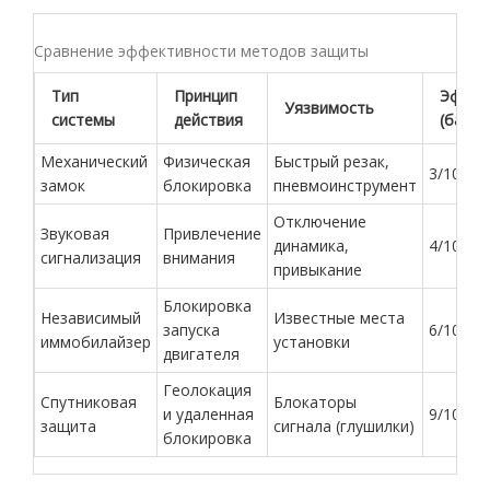
Сравнение эффективности методов защиты
Тип
Принцип
Эффек
Уязвимость
системы
действия
(баллы
Механический
Физическая
Быстрый резак,
3/10
замок
блокировка
пневмоинструмент
Отключение
Звуковая
Привлечение
динамика,
4/10
сигнализация
внимания
привыкание
Блокировка
Независимый
Известные места
запуска
6/10
иммобилайзер
установки
двигателя
Геолокация
Спутниковая
Блокаторы
и удаленная
9/10
защита
сигнала (глушилки)
блокировка