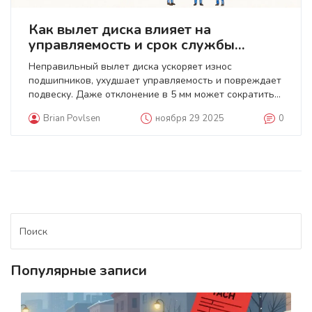
Как вылет диска влияет на
управляемость и срок службы
подшипников
Неправильный вылет диска ускоряет износ
подшипников, ухудшает управляемость и повреждает
подвеску. Даже отклонение в 5 мм может сократить
ресурс деталей на 30-40%. Узнайте, как выбрать
Brian Povlsen
ноября 29 2025
0
правильный ET и избежать дорогостоящего ремонта.
Популярные записи