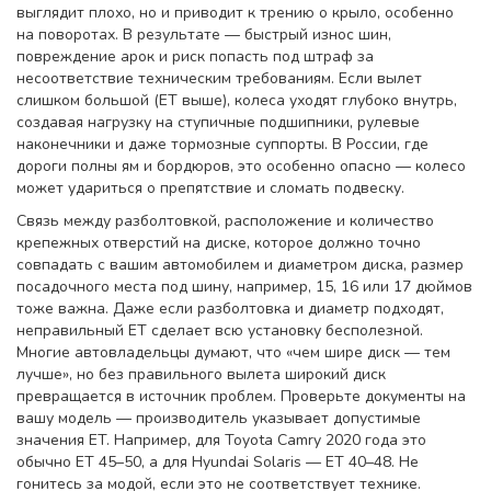
выглядит плохо, но и приводит к трению о крыло, особенно
на поворотах. В результате — быстрый износ шин,
повреждение арок и риск попасть под штраф за
несоответствие техническим требованиям. Если вылет
слишком большой (ET выше), колеса уходят глубоко внутрь,
создавая нагрузку на ступичные подшипники, рулевые
наконечники и даже тормозные суппорты. В России, где
дороги полны ям и бордюров, это особенно опасно — колесо
может удариться о препятствие и сломать подвеску.
Связь между
разболтовкой
,
расположение и количество
крепежных отверстий на диске, которое должно точно
совпадать с вашим автомобилем
и
диаметром диска
,
размер
посадочного места под шину, например, 15, 16 или 17 дюймов
тоже важна. Даже если разболтовка и диаметр подходят,
неправильный ET сделает всю установку бесполезной.
Многие автовладельцы думают, что «чем шире диск — тем
лучше», но без правильного вылета широкий диск
превращается в источник проблем. Проверьте документы на
вашу модель — производитель указывает допустимые
значения ET. Например, для Toyota Camry 2020 года это
обычно ET 45–50, а для Hyundai Solaris — ET 40–48. Не
гонитесь за модой, если это не соответствует технике.