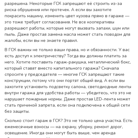
разрешена. Некоторые ГСК запрещают её строить из-за
риска обрушения или протечек. А если вы захотите
покрасить машину
,
изменить цвет кузова прямо в гараже
—
это тоже требует согласования. Не все кооперативы
разрешают работы, которые могут вызвать запахи, шум или
пыль. Даже простая замена масла может стать поводом для
жалобы, если вы не знаете правил.
В ГСК важны не только ваши права, но и обязанности. У вас
есть доступ к электричеству? Тогда вы должны платить за
него. Хотите поставить
гараж-ракушка
,
металлический бокс,
который ставят вместо капитального гаража
? Сначала
спросите у председателя — многие ГСК запрещают такие
конструкции, потому что они портят общий вид. А если вы
захотите установить
подсветку салона
,
светодиодные ленты
внутри гаража для удобства работы
— убедитесь, что это не
нарушает пожарные нормы. Даже простая LED-лента может
стать причиной запрета, если она подключена к общей сети
без защиты.
Сколько стоит гараж в ГСК? Это не только цена участка. Есть
ежемесячные взносы — на охрану, уборку, ремонт дорог,
освещение. Иногда они могут быть выше, чем аренда