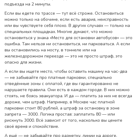
подъезда на 2 минуты.
Если вы едете по трассе — тут всё строже. Остановиться
можно только на обочине, если есть авария, неисправность
или вы чувствуете себя плохо. В других случаях — только на
специальных площадках. Многие думают, что можно
остановиться у знака «Место для остановки автобусов» — это
ошибка. Там нельзя ни остановиться, ни парковаться. А если
вы остановились на мосту, в тоннеле или на
железнодорожном переезде — это не просто штраф, это
опасно для жизни.
А если вы ищете место, чтобы оставить машину на час-два
— не забывайте про
платные парковки
,
специально
отведённые зоны с оплатой, где вы гарантированно не
нарушаете правила
. Они есть в каждом городе. В них можно
стоять, не боясь эвакуатора. И да — платить за них не всегда
дороже, чем штраф. Например, в Москве час платной
парковки стоит 80 рублей, а штраф за остановку в зоне
запрета — 3000. Логика простая: заплатить 80 — или
рискнуть 3000. Всё зависит от того, насколько вы цените
своё время и спокойствие.
А ещё — не забывайте про
разметку
,
линии на дороге,