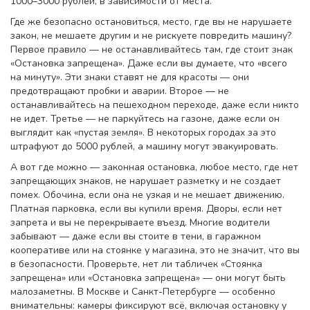
1000–3000 рублей, в зависимости от места.
Где же
безопасно остановиться
,
место, где вы не нарушаете
закон, не мешаете другим и не рискуете повредить машину
?
Первое правило — не останавливайтесь там, где стоит знак
«Остановка запрещена». Даже если вы думаете, что «всего
на минуту». Эти знаки ставят не для красоты — они
предотвращают пробки и аварии. Второе — не
останавливайтесь на пешеходном переходе, даже если никто
не идет. Третье — не паркуйтесь на газоне, даже если он
выглядит как «пустая земля». В некоторых городах за это
штрафуют до 5000 рублей, а машину могут эвакуировать.
А вот где можно —
законная остановка
,
любое место, где нет
запрещающих знаков, не нарушает разметку и не создает
помех
. Обочина, если она не узкая и не мешает движению.
Платная парковка, если вы купили время. Дворы, если нет
запрета и вы не перекрываете въезд. Многие водители
забывают — даже если вы стоите в тени, в гаражном
кооперативе или на стоянке у магазина, это не значит, что вы
в безопасности. Проверьте, нет ли табличек «Стоянка
запрещена» или «Остановка запрещена» — они могут быть
малозаметны. В Москве и Санкт-Петербурге — особенно
внимательны: камеры фиксируют всё, включая остановку у