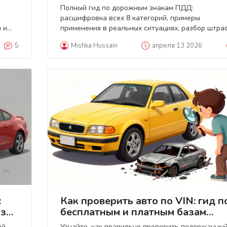
применения
Полный гид по дорожным знакам ПДД:
расшифровка всех 8 категорий, примеры
 и
применения в реальных ситуациях, разбор штра
и советы по безопасности на дороге.
5
Mishka Hussain
апреля 13 2026
:
Как проверить авто по VIN: гид п
азам
бесплатным и платным базам
данных
ый
Узнайте, как правильно проверить подержанны