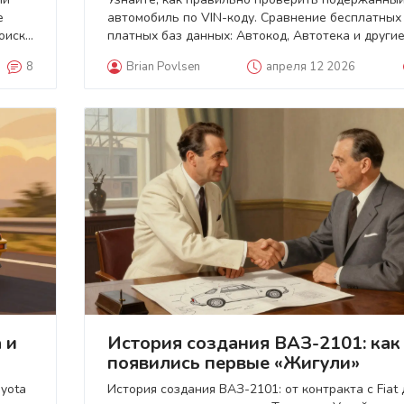
е
автомобиль по VIN-коду. Сравнение бесплатных
оиску
платных баз данных: Автокод, Автотека и другие
Как выявить скрутку пробега и ДТП.
8
Brian Povlsen
апреля 12 2026
 и
История создания ВАЗ-2101: как
появились первые «Жигули»
oyota
История создания ВАЗ-2101: от контракта с Fiat 