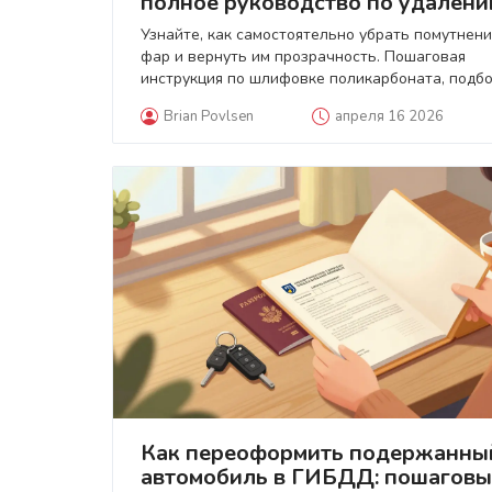
полное руководство по удален
помутнения
Узнайте, как самостоятельно убрать помутнен
фар и вернуть им прозрачность. Пошаговая
инструкция по шлифовке поликарбоната, подб
материалов и защита от желтизны.
Brian Povlsen
апреля 16 2026
Как переоформить подержанны
автомобиль в ГИБДД: пошагов