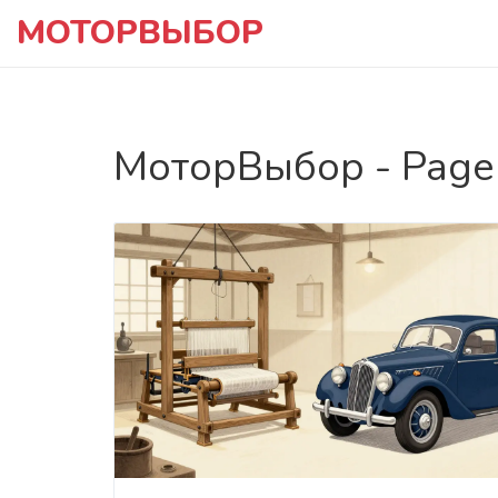
МОТОРВЫБОР
МоторВыбор - Page