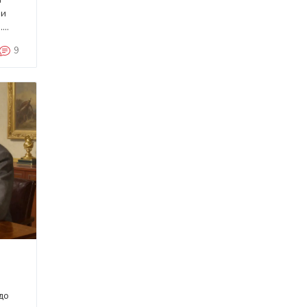
 и
.
9
до