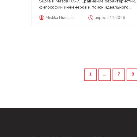
Supra и Mazda RX-7. Сравнение характеристик,
философии инженеров и поиск идеального
спорткара 90-х.
Mishka Hussain
апреля 11 2026
1
…
7
8