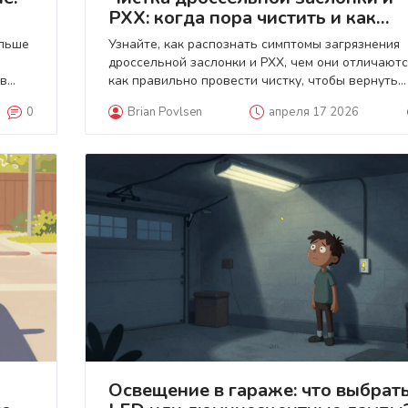
РХХ: когда пора чистить и как
распознать симптомы
ольше
Узнайте, как распознать симптомы загрязнения
дроссельной заслонки и РХХ, чем они отличаютс
 в
как правильно провести чистку, чтобы вернуть
стабильные обороты двигателя.
0
Brian Povlsen
апреля 17 2026
Освещение в гараже: что выбрать