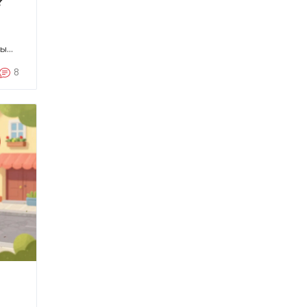
?
ты
8