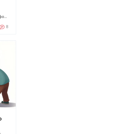
фов
8
о
й