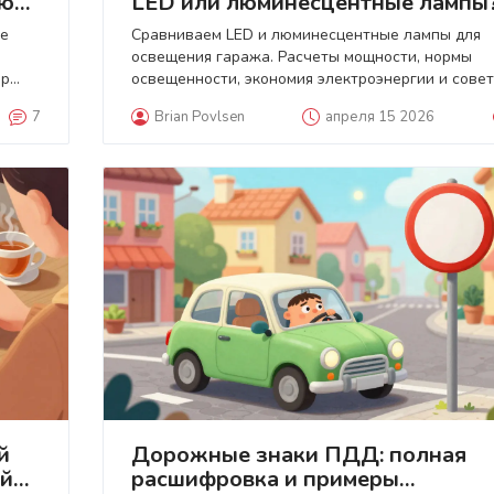
ию
LED или люминесцентные лампы
ие
Сравниваем LED и люминесцентные лампы для
освещения гаража. Расчеты мощности, нормы
ор
освещенности, экономия электроэнергии и сове
по монтажу в смотровую яму.
7
Brian Povlsen
апреля 15 2026
й
Дорожные знаки ПДД: полная
ый
расшифровка и примеры