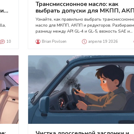
Трансмиссионное масло: как
ли
выбрать допуски для МКПП, АК
и редукторов
Узнайте, как правильно выбрать трансмиссионн
la,
масло для МКПП, АКПП и редукторов. Разбираем
разницу между API GL-4 и GL-5, вязкость SAE и
опасности неправильного выбора.
10
Brian Povlsen
апреля 19 2026
е:
Чистка дроссельной заслонки и