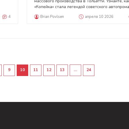
массового производства в Тольятти. Узнайте, ка
«Копейка» стала легендой советского автопрома
4
Brian Povlsen
апреля 10 2026
9
10
11
12
13
…
24