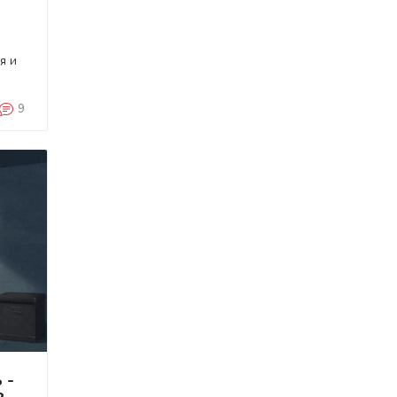
я и
9
 -