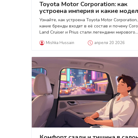
Toyota Motor Corporation: как
устроена империя и какие моде
стали легендами
Узнайте, как устроена Toyota Motor Corporation,
какие бренды входят в её состав и почему Corol
Land Cruiser и Prius стали легендами мирового
автопрома.
Mishka Hussain
апреля 20 2026
Комфорт сзади и тишина в салон