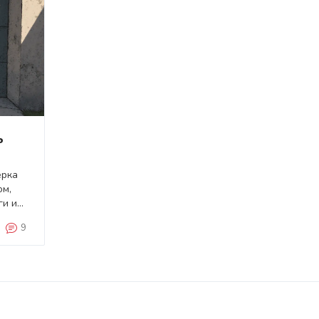
ь
ерка
ом,
ги и
9