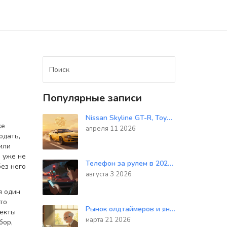
Популярные записи
Nissan Skyline GT-R, Toyota Supra и Mazda RX-7: Битва легенд JDM
же
апреля 11 2026
одать,
или
о уже не
Телефон за рулем в 2026 году: что разрешено, а за что штрафуют по ПДД
без него
августа 3 2026
я один
то
Рынок олдтаймеров и янтаймеров: как устроены продажи на российском рынке акций
ъекты
марта 21 2026
бор,