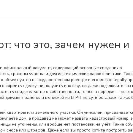
: что это, зачем нужен и
т
,
официальный документ, содержащий основные сведения о
ость, границы участка и другие технические характеристики
. Так
то объект учтён в государственном реестре и его можно legally пр
 оформить сделку, ни получить ипотеку, ни даже подключить газ 
ас есть свидетельство о собственности, то всё в порядке — но эт
ый документ заменили выпиской из ЕГРН, но суть осталась та же: 
ей квартиры или земельного участка. Он уникален, присваиваетс
покупаете дом, а продавец не может назвать кадастровый номер, э
аницы не уточнены, или вообще нет постановки на учёт. Такие об
ком сноса или штрафов. Даже если вы просто хотите построить за