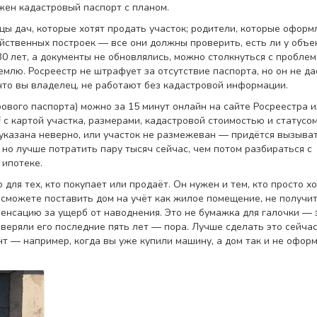
жен кадастровый паспорт с планом.
цы дач, которые хотят продать участок; родители, которые оформ
яйственных построек — все они должны проверить, есть ли у объе
0 лет, а документы не обновлялись, можно столкнуться с пробле
млю. Росреестр не штрафует за отсутствие паспорта, но он не да
что вы владелец, не работают без кадастровой информации.
ового паспорта) можно за 15 минут онлайн на сайте Росреестра и
 с картой участка, размерами, кадастровой стоимостью и статусо
 указана неверно, или участок не размежеван — придётся вызыва
 но лучше потратить пару тысяч сейчас, чем потом разбираться с
 ипотеке.
для тех, кто покупает или продаёт. Он нужен и тем, кто просто х
е сможете поставить дом на учёт как жилое помещение, не получи
енсацию за ущерб от наводнения. Это не бумажка для галочки — 
веряли его последние пять лет — пора. Лучше сделать это сейчас
т — например, когда вы уже купили машину, а дом так и не оформ