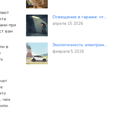
ляют
Освещение в гараже: что выбрать - LED или люминесцентные лампы?
кта
апреля 15 2026
мами при
ст вам
Экологичность электромобилей: мифы и реальность 2026
ли в
февраля 5 2026
м
ть
очет
те
это
, чем
или.