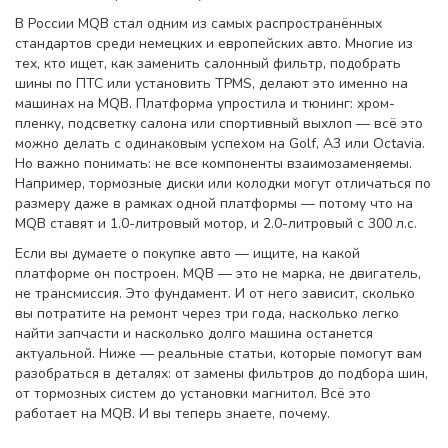
В России MQB стал одним из самых распространённых
стандартов среди немецких и европейских авто. Многие из
тех, кто ищет, как заменить салонный фильтр, подобрать
шины по ПТС или установить TPMS, делают это именно на
машинах на MQB. Платформа упростила и тюнинг: хром-
пленку, подсветку салона или спортивный выхлоп — всё это
можно делать с одинаковым успехом на Golf, A3 или Octavia.
Но важно понимать: не все компоненты взаимозаменяемы.
Например, тормозные диски или колодки могут отличаться по
размеру даже в рамках одной платформы — потому что на
MQB ставят и 1.0-литровый мотор, и 2.0-литровый с 300 л.с.
Если вы думаете о покупке авто — ищите, на какой
платформе он построен. MQB — это не марка, не двигатель,
не трансмиссия. Это фундамент. И от него зависит, сколько
вы потратите на ремонт через три года, насколько легко
найти запчасти и насколько долго машина останется
актуальной. Ниже — реальные статьи, которые помогут вам
разобраться в деталях: от замены фильтров до подбора шин,
от тормозных систем до установки магнитол. Всё это
работает на MQB. И вы теперь знаете, почему.