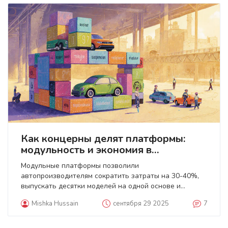
Как концерны делят платформы:
модульность и экономия в
автомобильной промышленности
Модульные платформы позволили
автопроизводителям сократить затраты на 30-40%,
выпускать десятки моделей на одной основе и
ускорить переход на электромобили. Volkswagen,
Mishka Hussain
сентября 29 2025
7
Toyota, Geely и другие используют эту систему как
стандарт отрасли.