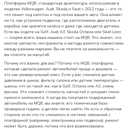
Платформа
MQB
,
стандартная архитектура, используемая в
моделях Volkswagen, Audi, Skoda и Seat с 2012 года
— это то,
что лежит под капотом и под полом вашего авто. Она влияет
на то, как устроена подвеска, где расположены двигатель и
коробка, как крепятся колёса и даже где находятся датчики.
Если вы ездите на Golf, Audi A3, Skoda Octavia или Seat Leon
— скорее всего, ваша машина стоит на MQB. Это значит, что
многие запчасти, инструменты и методы ремонта совместимы
между разными марками. Вы не платите за уникальность —
вы платите за масштаб.
Почему это важно для вас? Потому что
MQB
,
платформа,
которая сделала ремонт автомобилей проще и дешевле
—
это как универсальный ключ. Если у вас сломался датчик
давления в шинах, фильтр салона или датчик температуры —
шансы, что он такой же, как в Golf, Octavia или A3, очень
высоки. Это снижает стоимость запчастей и ускоряет поиск
нужного компонента. А когда вы покупаете подержанный
автомобиль на MQB, вы знаете: его техническая база
проверена годами, а детали легко найти. Но есть и обратная
сторона: если что-то сломалось в системе, связанной с
платформой (например, электроника или подвеска), ремонт
может быть дороже, потому что всё взаимосвязано.